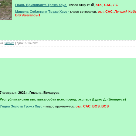
Грань Бриллианта Трэжэ Хаус
- класс открытый,
отл.
,
CAC, ЛС
Мишель Себастьян Трэжэ Хаус -
класс ветеранов,
отл, САС, Лучший Коб
BIS Vereranov-1
ил:
faratora
|
Дата:
27.04.2021
7 февраля 2021 г. Гомель, Беларусь
Республиканская выставка собак всех пород, эксперт Дудко Д. (Беларусь)
Унция Золота Трэжэ Хаус
- класс промежуток,
отл. CAC, BOS, BOS