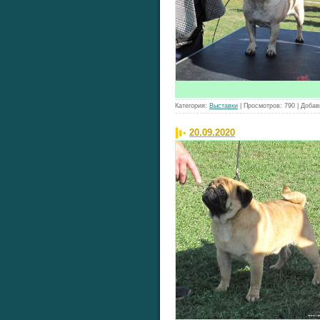
Категория:
Выставки
|
Просмотров:
790
|
Добав
20.09.2020