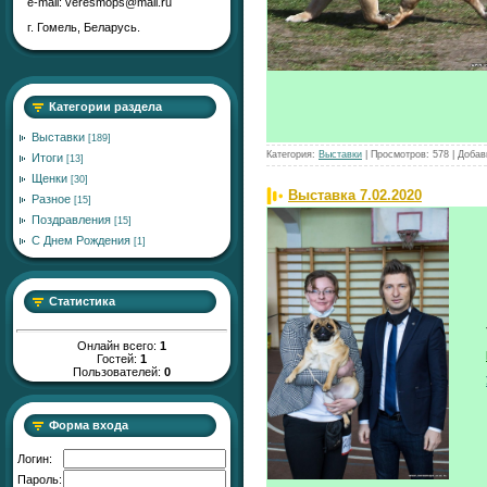
е-mail: veresmops@mail.ru
г. Гомель, Беларусь.
Категории раздела
Выставки
[189]
Категория:
Выставки
|
Просмотров:
578
|
Добав
Итоги
[13]
Щенки
[30]
Выставка 7.02.2020
Разное
[15]
Поздравления
[15]
C Днем Рождения
[1]
Статистика
Онлайн всего:
1
Гостей:
1
Пользователей:
0
Форма входа
Логин:
Пароль: