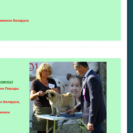
Чемпион Беларуси
еларусь)
ион Породы.
н Беларуси,
емпион