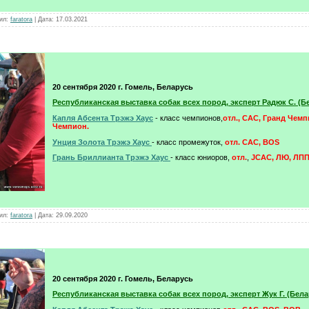
ил:
faratora
|
Дата:
17.03.2021
20 сентября 2020 г. Гомель, Беларусь
Республиканская выставка собак всех пород, эксперт Радюк С. (Б
Капля Абсента Трэжэ Хаус
- класс чемпионов,
отл.
, САС, Гранд Чемп
Чемпион.
Унция Золота Трэжэ Хаус
- класс промежуток,
отл. CAC, BOS
Грань Бриллианта Трэжэ Хаус
- класс юниоров,
отл.
,
JCAC, ЛЮ, ЛП
ил:
faratora
|
Дата:
29.09.2020
20 сентября 2020 г. Гомель, Беларусь
Республиканская выставка собак всех пород, эксперт Жук Г. (Бела