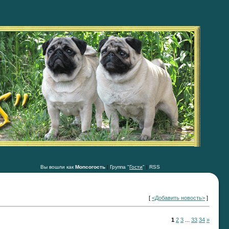
Вы вошли как
Мопсогость
|
Группа "
Гости
"
|
RSS
[
<Добавить новость>
]
1
2
3
...
33
34
»