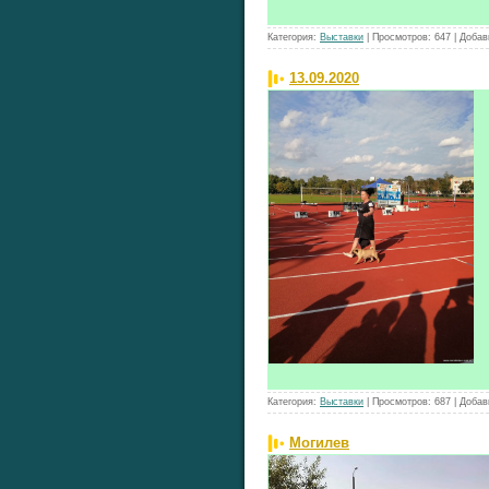
Категория:
Выставки
|
Просмотров:
647
|
Добав
13.09.2020
Категория:
Выставки
|
Просмотров:
687
|
Добав
Могилев