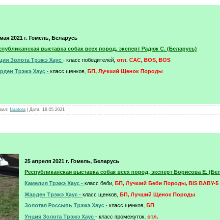
 мая 2021 г. Гомель, Беларусь
спубликанская выставка собак всех пород, эксперт Радюк С. (Беларусь)
ция Золота Трэжэ Хаус
- класс победителей,
отл. CAC, BOS, BOS
рден Трэжэ Хаус -
класс щенков,
БП, Лучший Щенок Породы
вил:
faratora
|
Дата:
18.05.2021
25 апреля 2021 г. Гомель, Беларусь
Республиканская выставка собак всех пород, эксперт Борисова Е. (Бе
Камелия Трэжэ Хаус -
класс беби,
БП, Лучший Беби Породы, BIS BABY-5
Жарден Трэжэ Хаус -
класс щенков,
БП, Лучший Щенок Породы
Золотая Россыпь Трэжэ Хаус -
класс щенков,
БП
Унция Золота Трэжэ Хаус
- класс промежуток,
отл.