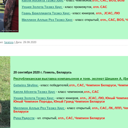
Капля Абсента Трэжэ Хаус
- класс чемпионов,
отл.
, САС, BOS, BOB
Унция Золота Трэжэ Хаус
- класс промежуток,
отл. CAC
Грань Бриллианта Трэжэ Хаус
- класс юниоров,
отл.
,
JCAC, ЛЮ
Миллион Аллых Роз Трэжэ Хаус
-
класс открытый,
отл., САС, BOS, 
ил:
faratora
|
Дата:
29.09.2020
20 сентября 2020 г. Гомель, Беларусь
Республиканская выставка компаньонов и тоев, эксперт Шишкин А. (Б
Getwins Skyline
- класс победителей,
отл.
, САС, Чемпион Беларуси, Чемп
Капля Абсента Трэжэ Хаус
- класс чемпионов,
отл.
, САС
Унция Золота Трэжэ Хаус
- класс юниоров,
отл., JCAC, ЛЮ, Юный Чемпио
Юный Чемпион Породы, Юный Гранд Чемпион Беларуси
Миллион Аллых Роз Трэжэ Хаус
-
класс открытый,
отл., САС, ЛК, ЛПП, Ч
Беларуси
Руна Радости
- кл. открытый,
отл., САС, Чемпион Беларуси