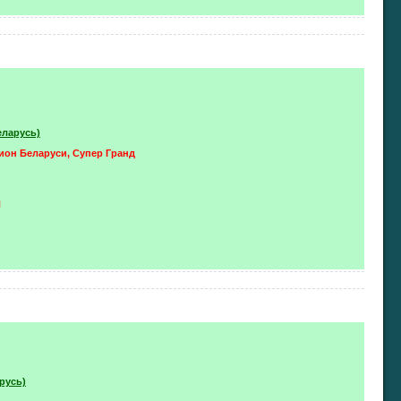
еларусь)
ион Беларуси, Супер Гранд
П
русь)