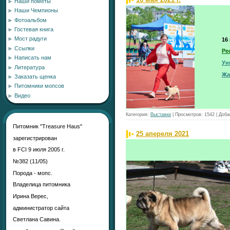
Наши пометы
Наши Чемпионы
Фотоальбом
Гостевая книга
Мост радуги
16
Ссылки
Ре
Написать нам
Ун
Литература
Жа
Заказать щенка
Питомники мопсов
Видео
Категория:
Выставки
|
Просмотров:
1542
|
Доба
Питомник "Treasure Haus"
25 апереля 2021
зарегистрирован
в FCI 9 июля 2005 г.
№382 (11/05)
Порода - мопс.
Владелица питомника
Ирина Верес,
администратор сайта
Светлана Савина.