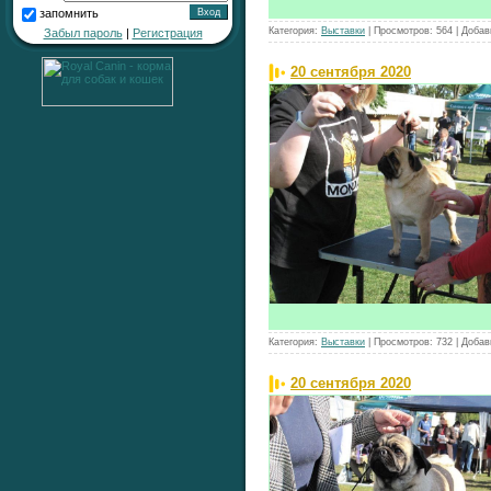
запомнить
Категория:
Выставки
|
Просмотров:
564
|
Добав
Забыл пароль
|
Регистрация
20 сентября 2020
Категория:
Выставки
|
Просмотров:
732
|
Добав
20 сентября 2020