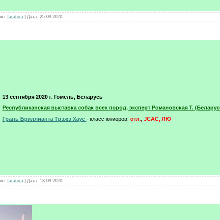
ил:
faratora
|
Дата:
25.09.2020
13 сентября 2020 г. Гомель, Беларусь
Республиканская выставка собак всех пород, эксперт Романовская Т. (Беларус
Грань Бриллианта Трэжэ Хаус
- класс юниоров,
отл.
,
JCAC, ЛЮ
ил:
faratora
|
Дата:
13.09.2020