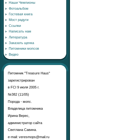
Наши Чемпионы
Фотоальбом
Гостевая книга
Мост радуги
Ссылки
Написать нам
Литература
Заказать щенка
Питомники мопсов
Видео
Питомник "Treasure Haus"
зарегистрирован
в FCI 9 июля 2005 г.
№382 (11/05)
Порода - мопс.
Владелица питомника
Ирина Верес,
администратор сайта
Светлана Савина.
е-mail: veresmops@mail.ru