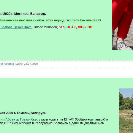
я 2020 г. Могилев, Беларусь
бликанская выставка собак всех пород, эксперт Кислякова О.
 Золота Трэжэ Хаус
- класс юниоров,
отл.
,
JCAC, ЛЮ, ЛПП
ил:
faratora
|
Дата:
13.07.2020
мая 2020 г. Гомель, Беларусь
пля Абсента Трэжэ Хаус
сдала норматив BH-VT (Собака компаньон) и
ла ПЕРВЫМ мопсом в Республике Беларусь с данным достижением