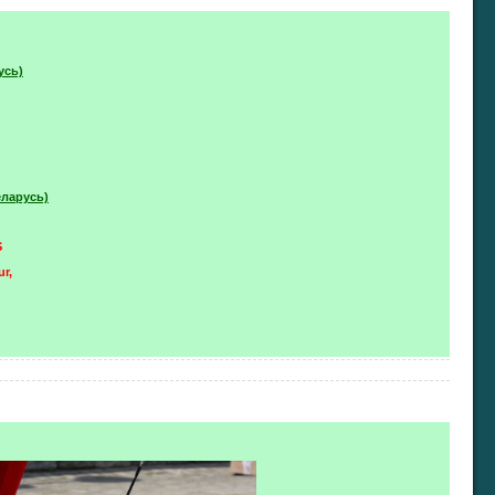
усь)
еларусь)
S
ur,