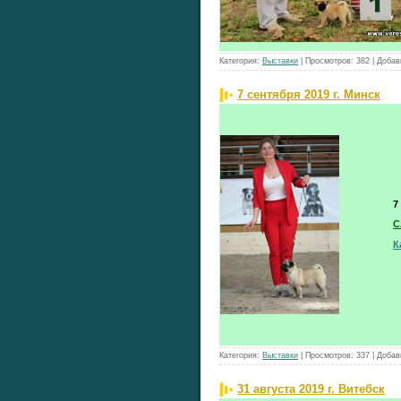
Категория:
Выставки
|
Просмотров:
382
|
Добав
7 сентября 2019 г. Минск
7
C
К
Категория:
Выставки
|
Просмотров:
337
|
Добав
31 августа 2019 г. Витебск