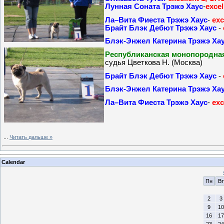
Лунная Соната Трэжэ Хаус
-
excel
Ла–Вита Фиеста Трэжэ Хаус
-
exc
Брайт Блэк Дебют Трэжэ Хаус
-
Блэк-Энжел Катерина Трэжэ Ха
Республиканская монопородная
судья Цветкова Н. (Москва)
Брайт Блэк Дебют Трэжэ Хаус
-
Блэк-Энжел Катерина Трэжэ Ха
Ла–Вита Фиеста Трэжэ Хаус
-
exc
...
Читать дальше »
Calendar
Пн
Вт
2
3
9
10
16
17
23
24