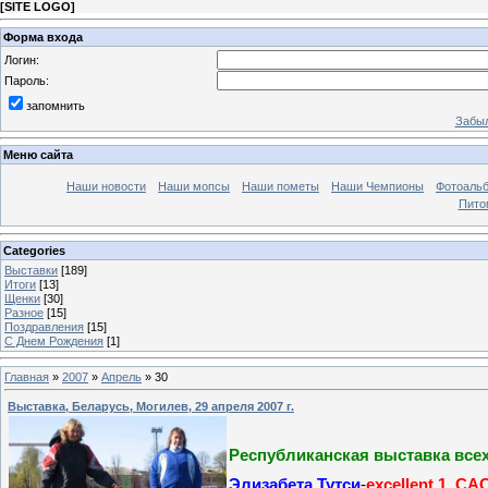
[
SITE LOGO
]
Форма входа
Логин:
Пароль:
запомнить
Забыл
Меню сайта
Наши новости
Наши мопсы
Наши пометы
Наши Чемпионы
Фотоаль
Пито
Categories
Выставки
[189]
Итоги
[13]
Щенки
[30]
Разное
[15]
Поздравления
[15]
C Днем Рождения
[1]
Главная
»
2007
»
Апрель
»
30
Выставка, Беларусь, Могилев, 29 апреля 2007 г.
Республиканская выставка все
Элизабета Тутси
-
excellent 1
, СА