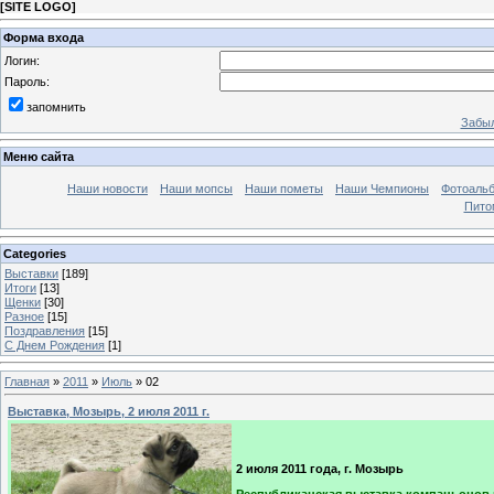
[
SITE LOGO
]
Форма входа
Логин:
Пароль:
запомнить
Забыл
Меню сайта
Наши новости
Наши мопсы
Наши пометы
Наши Чемпионы
Фотоаль
Пито
Categories
Выставки
[189]
Итоги
[13]
Щенки
[30]
Разное
[15]
Поздравления
[15]
C Днем Рождения
[1]
Главная
»
2011
»
Июль
»
02
Выставка, Мозырь, 2 июля 2011 г.
2 июля 2011 года, г. Мозырь
Республиканская выставка компаньонов 