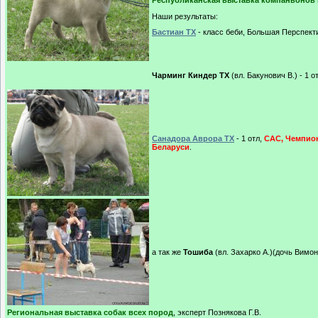
Наши результаты:
Бастиан ТХ
- класс беби, Большая Перспект
Чарминг Киндер ТХ
(вл. Бакунович В.) - 1 о
Санадора Аврора ТХ
- 1 отл,
САС, Чемпио
Беларуси
.
а так же
Тошиба
(вл. Захарко А.)(дочь Вимон
Региональная выставка собак всех пород
, эксперт Познякова Г.В.