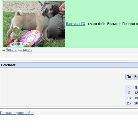
Бастиан ТХ
- класс беби, Большая Перспект
...
Читать дальше »
Calendar
Пн
Вт
4
5
11
12
18
19
25
26
Полная версия сайта