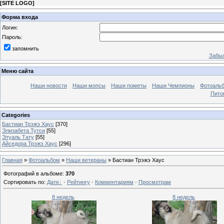
[
SITE LOGO
]
Форма входа
Логин:
Пароль:
запомнить
Забыл
Меню сайта
Наши новости
Наши мопсы
Наши пометы
Наши Чемпионы
Фотоаль
Пито
Categories
Бастиан Трэжэ Хаус
[370]
Элизабета Тутси
[55]
Этуаль Тату
[55]
Айседора Трэжэ Хаус
[296]
Главная
»
Фотоальбом
»
Наши ветераны
» Бастиан Трэжэ Хаус
Фотографий в альбоме
:
370
Сортировать по
:
Дате
·
Рейтингу
·
Комментариям
·
Просмотрам
8 недель
8 недель