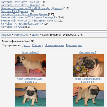
Капуэйро Трэжэ Хаус+Джульет
[169]
Капуэйро Трэжэ Хаус + Лиорика
[52]
Вимонт Найт Ньютон ТХ + МХ Женнефер Даймонд
[192]
Бастиан ТХ + Лукерья
[198]
Капуэйро Трэжэ Хаус + Прима Джаззи
[136]
Вимонт Найт Ньютон ТХ + Горная Лаванда ТХ
[240]
Вимонт Найт Ньютон ТХ + Темптешн Хани ТХ
[191]
Капуэйро ТХ+ Темптейшн Хани ТХ
[90]
Капуэйро+Ти-Айши
[61]
Главная
»
Фотоальбом
»
Щенки
» Kellijs Betgabriell+Элизабета Тутcи
Фотографий в альбоме
:
38
Сортировать по
:
Дате
·
Рейтингу
·
Комментариям
·
Просмотрам
Фотография 2
Фотография 1
Kellijs Betgabriell+Эли...
Kellijs Betgabriell+Эли...
FeMale-3-1
FeMale-3-6