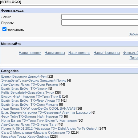
[
SITE LOGO
]
Форма входа
Логин:
Пароль:
запомнить
Забыл
Меню сайта
Наши новости
Наши мопсы
Наши пометы
Наши Чемпионы
Фотоаль
Пито
Categories
Щенки Вероники Дивной Феи
[22]
ЭлизабетаТутси+Зефир Звездный Принц
[4]
Лав-Сантес Лукас ТХ+Сони Риккель
[44]
Брайт Блэк Дебют ТХ+Глория
[5]
Kellijs Betgabriell+Элизабета Тутcи
[38]
Вимонт-Найт Ньютон ТХ+Тили Тили В
[14]
Брайт Блэк Дебют ТХ+Леди Линда ТХ
[41]
Брайт Блэк Дебют ТХ+Сони Риккель
[8]
Леди Линда ТХ+Whoop-De-Do COOL BANANAS
[36]
Блэк Энджел Катерина ТХ+Секретный Агент из Царского
[6]
Фери Тейл ТХ+Вимонт Найт Ньютон ТХ
[6]
Иргиз Батыр ТХ+Тили Тили Вилем*с Компаньон
[30]
Лав-Сантес Лукас ТХ+Этуаль Тату
[48]
Помет К, 09.01.2012 (Айседора ТХ+ Didiel Andes Yo Te Quiero)
[247]
Сага О Монсальват+Мишель Себастьян ТХ
[219]
Капуэйро Трэжэ Хаус+Зафира
[228]