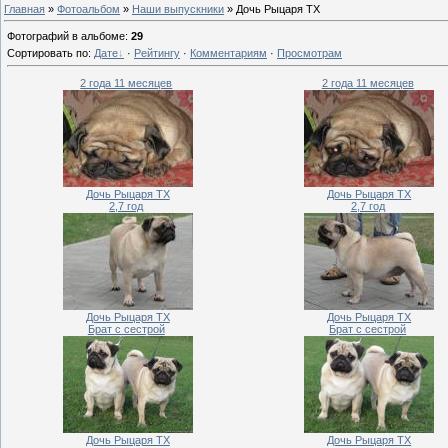
Главная
»
Фотоальбом
»
Наши выпускники
» Дочь Рыцаря ТХ
Фотографий в альбоме
:
29
Сортировать по
:
Дате
·
Рейтингу
·
Комментариям
·
Просмотрам
2 года 11 месяцев
2 года 11 месяцев
Дочь Рыцаря ТХ
Дочь Рыцаря ТХ
2,7 год
2,7 год
Дочь Рыцаря ТХ
Дочь Рыцаря ТХ
Брат с сестрой
Брат с сестрой
Дочь Рыцаря ТХ
Дочь Рыцаря ТХ