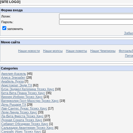
[
SITE LOGO
]
Форма входа
Логин:
Пароль:
запомнить
Забыл
Меню сайта
Наши новости
Наши мопсы
Наши пометы
Наши Чемпионы
Фотоаль
Пито
Categories
Амелия-Азазель
[45]
Алиса Элизабет
[28]
Анабель Луиза
[7]
Аристократ Энди ТХ
[62]
Блэк-Энджел Катерина Трэжэ Хаус
[10]
Бета Вита Прана Трэжэ Хаус
[35]
Виннер Инборн Трэжэ Хаус
[23]
Ватерколор Грэт-Маэстро Трэжэ Хаус
[19]
Дочь Рыцаря ТХ
[29]
Лав-Сантес Лукас Трэжэ Хаус
[17]
Леди Линда Трэжэ Хаус
[33]
Ла-Вита Фиеста Трэжэ Хаус
[27]
Лунная Соната Трэжэ Хаус
[103]
Cибарит Обсидиан Трэжэ Хаус
[1]
Cальвадор Авантюрин Трэжэ Хаус
[6]
Cанрайс Ирис Трэжэ Хаус
[1]