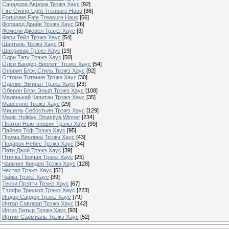
Санадора Аврора Трэжэ Хаус
[92]
Fire Giving-Light Treasure Haus
[36]
Fortunate Fate Treasure Haus
[56]
Форвард Драйв Трэжэ Хаус
[26]
Фемели Джевел Трэжэ Хаус
[3]
Фери Тейл Трэжэ Хаус
[54]
Шанталь Трэжэ Хаус
[1]
Шахривар Трэжэ Хаус
[19]
Одри Тату Трэжэ Хаус
[50]
Олси Вандер-Виолетт Трэжэ Хаус
[54]
Онория Блэк Стиль Трэжэ Хаус
[92]
Оттоми Титания Трэжэ Хаус
[30]
Оделис Эминат Трэжэ Хаус
[23]
Оберон Блэк Эльф Трэжэ Хаус
[108]
Маленький Капитан Трэжэ Хаус
[35]
Марселло Трэжэ Хаус
[29]
Мишель Себостьян Трэжэ Хаус
[129]
Magic Holiday Dinastiya Winner
[234]
Платон Ньютонович Трэжэ Хаус
[99]
Пайпер Тоф Трэжэ Хаус
[95]
Прима Виолина Трэжэ Хаус
[43]
Подарок Небес Трэжэ Хаус
[34]
Пати Джой Трэжэ Хаус
[39]
Птичка Певчая Трэжэ Хаус
[25]
Чарминг Киндер Трэжэ Хаус
[128]
Честер Трэжэ Хаус
[51]
Чайка Трэжэ Хаус
[39]
Тесси Прэтти Трэжэ Хаус
[67]
Тэффи Триумф Трэжэ Хаус
[223]
Индар Сардор Трэжэ Хаус
[79]
Интар Савлаар Трэжэ Хаус
[142]
Иргиз Батыр Трэжэ Хаус
[93]
Иртим Сармиаль Трэжэ Хаус
[52]