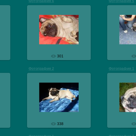
Фотография 6
Фотография 5
29.10.2009
29.
veresmops
v
301
Фотография 2
Фотография 1
29.10.2009
29.
veresmops
v
338