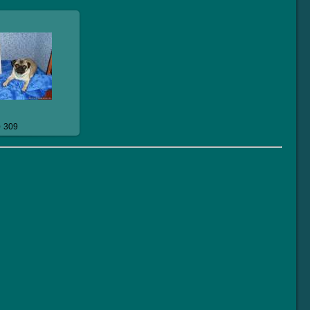
10.2009
eresmops
309