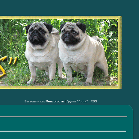
Вы вошли как
Мопсогость
|
Группа "
Гости
"
|
RSS