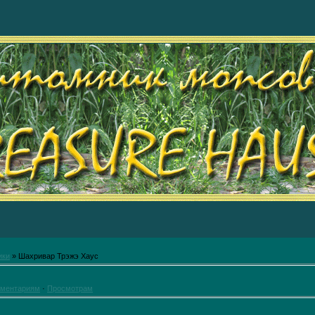
ики
» Шахривар Трэжэ Хаус
ментариям
·
Просмотрам