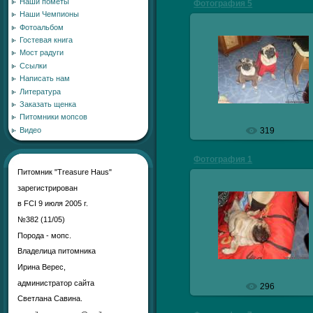
Наши пометы
Фотография 5
Наши Чемпионы
Фотоальбом
Гостевая книга
Мост радуги
29.10.2009
Ссылки
Написать нам
veresmops
Литература
Заказать щенка
Питомники мопсов
319
Видео
Фотография 1
Питомник "Treasure Haus"
зарегистрирован
в FCI 9 июля 2005 г.
29.10.2009
№382 (11/05)
Порода - мопс.
veresmops
Владелица питомника
Ирина Верес,
администратор сайта
296
Светлана Савина.