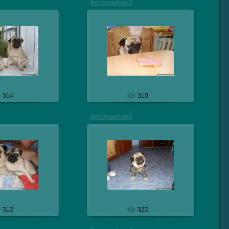
Фотография 2
10.2009
29.10.2009
eresmops
veresmops
314
310
Фотография 8
10.2009
29.10.2009
eresmops
veresmops
312
322