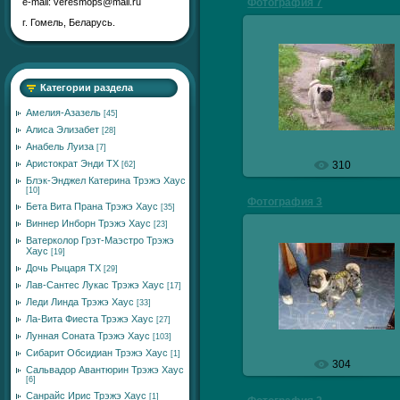
Фотография 7
е-mail: veresmops@mail.ru
г. Гомель, Беларусь.
29.10.2009
Категории раздела
veresmops
Амелия-Азазель
[45]
Алиса Элизабет
[28]
Анабель Луиза
[7]
Аристократ Энди ТХ
310
[62]
Блэк-Энджел Катерина Трэжэ Хаус
[10]
Фотография 3
Бета Вита Прана Трэжэ Хаус
[35]
Виннер Инборн Трэжэ Хаус
[23]
Ватерколор Грэт-Маэстро Трэжэ
Хаус
[19]
Дочь Рыцаря ТХ
[29]
29.10.2009
Лав-Сантес Лукас Трэжэ Хаус
[17]
veresmops
Леди Линда Трэжэ Хаус
[33]
Ла-Вита Фиеста Трэжэ Хаус
[27]
Лунная Соната Трэжэ Хаус
[103]
Cибарит Обсидиан Трэжэ Хаус
[1]
304
Cальвадор Авантюрин Трэжэ Хаус
[6]
Cанрайс Ирис Трэжэ Хаус
[1]