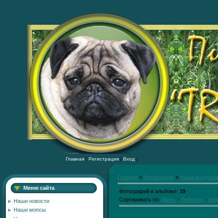
Главная
|
Регистрация
|
Вход
|
Главная
»
Фотоальбом
»
Наши выпускн
Меню сайта
Фотографий в альбоме
:
19
Сортировать по
:
Дате
·
Рейтингу
·
Ком
Наши новости
Наши мопсы