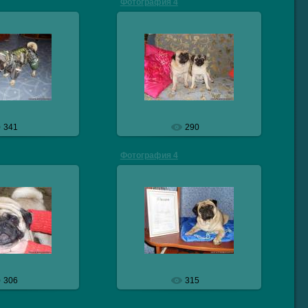
Фотография 4
10.2009
29.10.2009
eresmops
veresmops
341
290
Фотография 4
10.2009
29.10.2009
eresmops
veresmops
306
315