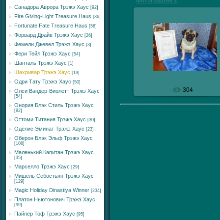
Фотография 2
Санадора Аврора Трэжэ Хаус
[92]
Fire Giving-Light Treasure Haus
[36]
Fortunate Fate Treasure Haus
[56]
Форвард Драйв Трэжэ Хаус
[26]
29.10.2009
Фемели Джевел Трэжэ Хаус
[3]
Фери Тейл Трэжэ Хаус
veresmops
[54]
Шанталь Трэжэ Хаус
[1]
Шахривар Трэжэ Хаус
[19]
Одри Тату Трэжэ Хаус
[50]
304
Олси Вандер-Виолетт Трэжэ Хаус
[54]
Онория Блэк Стиль Трэжэ Хаус
[92]
Оттоми Титания Трэжэ Хаус
[30]
Оделис Эминат Трэжэ Хаус
[23]
Оберон Блэк Эльф Трэжэ Хаус
[108]
Маленький Капитан Трэжэ Хаус
[35]
Марселло Трэжэ Хаус
[29]
Мишель Себостьян Трэжэ Хаус
[129]
Magic Holiday Dinastiya Winner
[234]
Платон Ньютонович Трэжэ Хаус
[99]
Пайпер Тоф Трэжэ Хаус
[95]