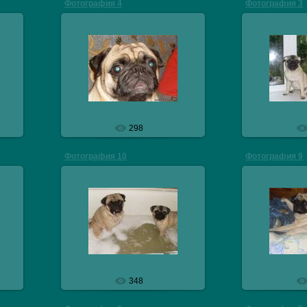
Фотография 4
Фотография 3
29.10.2009
29.
veresmops
v
298
Фотография 10
Фотография 9
29.10.2009
29.
veresmops
v
348