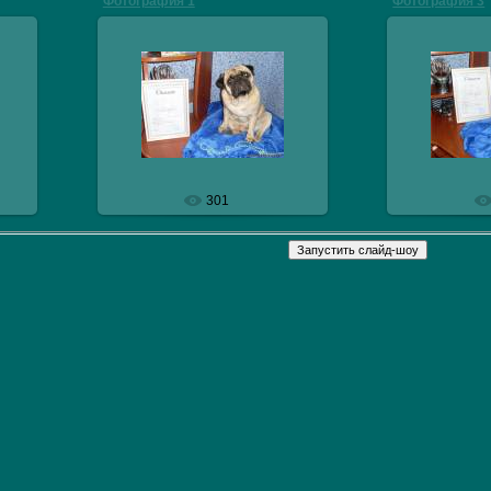
Фотография 1
Фотография 3
29.10.2009
29.
veresmops
v
301