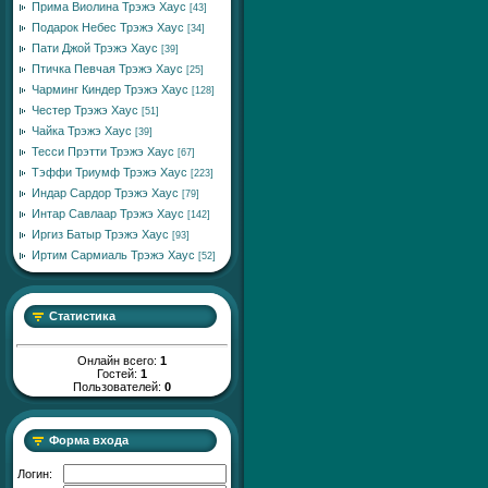
Прима Виолина Трэжэ Хаус
[43]
Подарок Небес Трэжэ Хаус
[34]
Пати Джой Трэжэ Хаус
[39]
Птичка Певчая Трэжэ Хаус
[25]
Чарминг Киндер Трэжэ Хаус
[128]
Честер Трэжэ Хаус
[51]
Чайка Трэжэ Хаус
[39]
Тесси Прэтти Трэжэ Хаус
[67]
Тэффи Триумф Трэжэ Хаус
[223]
Индар Сардор Трэжэ Хаус
[79]
Интар Савлаар Трэжэ Хаус
[142]
Иргиз Батыр Трэжэ Хаус
[93]
Иртим Сармиаль Трэжэ Хаус
[52]
Статистика
Онлайн всего:
1
Гостей:
1
Пользователей:
0
Форма входа
Логин: